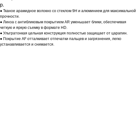
р.
● Тканое арамидное волокно со стеклом 9H и алюминием для максимальной
прочности.
● Линза с антибликовым покрытием AR уменьшает блики, обеспечивая
четкую и яркую съемку в формате HD.
● Ультратонкая цельная конструкция полностью защищает от царапин.
● Покрытие AF отталкивает отпечатки пальцев и загрязнения, легко
устанавливается и снимается.