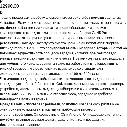
р.
12990,00
р.
Трудно представить работу электронных устройств без помощи зарядных
устройств. Всем, кто хочет сократить процесс зарядки аккумулятора, сделать
его более эффективным и при этом энергосберегающим, следует
заинтересоваться гаджетами нового поколения. Baseus GaN5 Pro —
абсолютный хит на рынке, у которого есть реальный шанс произвести
революцию. Почему? Потому что вместо кремния он использует энергию
нитрида галлия. GaN — это полупроводниковый материал, который не только
повышает эффективность процесса зарядки, но также требует гораздо
меньше энергии и занимает минимум места. Поэтому он идеально подходит
для мобильного использования, а также на работе или в путешествии по
миру. Он совместим с розетками по всему миру со стандартами
электрического напряжения в диапазоне от 100 до 240 вольт.
Что именно он делает, чтобы поместить компоненты нитрида галлия в
зарядное устройство? Во-первых, GaN позволяет минимизировать размеры
устройства, чтобы оно выглядело дизайнерски и было очень удобным в
использовании. На 30% меньше классического, зарядное устройство
помещается почти в кармане!
Бренд Baseus использовал решения, позволяющие заряжать различные
электронные устройства, в том числе требующие высокого
энергопотребления. Он совместим с iOS и Android. Он поддерживает в т. ч.
ноутбуки, планшеты, смартфоны и даже очистители воздуха или
беспроводные наушники.